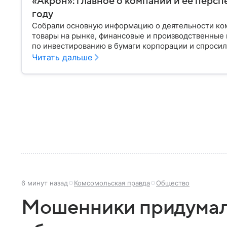
«Акрон»: главное о компании и ее персп
году
Собрали основную информацию о деятельности ком
товары на рынке, финансовые и производственные 
по инвестированию в бумаги корпорации и спросили
ее акциями в 2024 году.
Читать дальше
6 минут назад
Комсомольская правда
Общество
Мошенники придумал