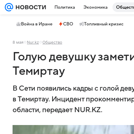
Политика
Экономика
Общест
Война в Иране
СВО
Топливный кризис
8 мая
Nur.kz
Общество
Голую девушку замети
Темиртау
В Сети появились кадры с голой дев
в Темиртау. Инцидент прокомменти
области, передает NUR.KZ.