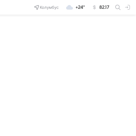
Колумбус
+24°
82.17