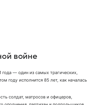
ной войне
1 года — один из самых трагических,
ом году исполнится 85 лет, как началась
ость солдат, матросов и офицеров,
о ополчения, партизан и подпольщиков,