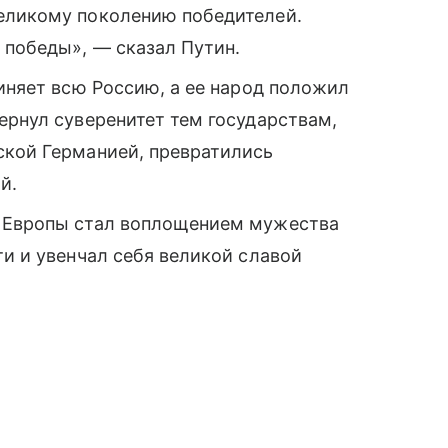
еликому поколению победителей.
 победы», — сказал Путин.
диняет всю Россию, а ее народ положил
ернул суверенитет тем государствам,
ской Германией, превратились
й.
в Европы стал воплощением мужества
ти и увенчал себя великой славой