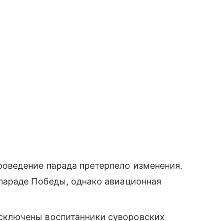
роведение парада претерпело изменения.
 параде Победы, однако авиационная
исключены воспитанники суворовских