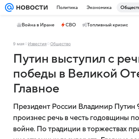
Политика
Экономика
Общест
Война в Иране
СВО
Топливный кризис
9 мая
Известия
Общество
Путин выступил с реч
победы в Великой От
Главное
Президент России Владимир Путин 
произнес речь в честь годовщины п
войне. По традиции в торжествах п