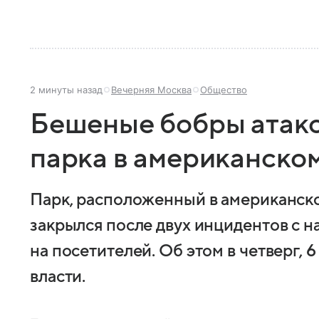
2 минуты назад
Вечерняя Москва
Общество
Бешеные бобры атако
парка в американско
Парк, расположенный в американск
закрылся после двух инцидентов с 
на посетителей. Об этом в четверг, 
власти.