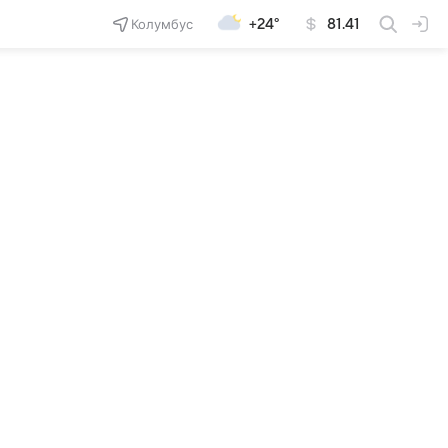
Колумбус
+24°
81.41