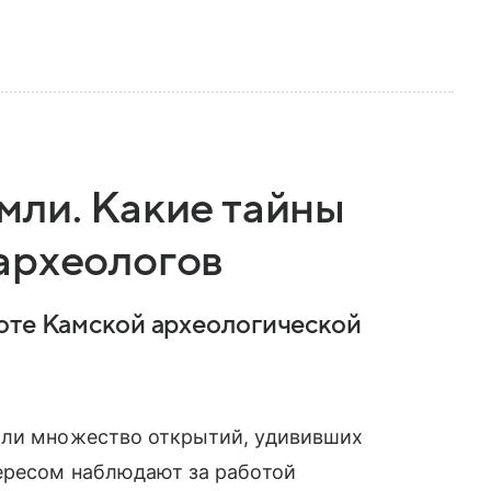
мли. Какие тайны
археологов
оте Камской археологической
али множество открытий, удививших
тересом наблюдают за работой