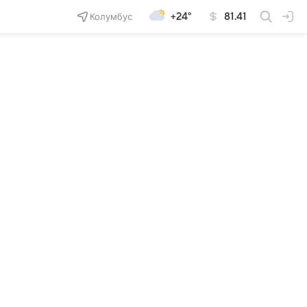
Колумбус
+24°
81.41