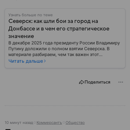
Узнать больше по теме
Северск: как шли бои за город на
Донбассе и в чем его стратегическое
значение
В декабре 2025 года президенту России Владимиру
Путину доложили о полном взятии Северска. В
материале разбираем, чем так важен этот
небольшой населенный пункт Донбасса и как его
Читать дальше
переход под контроль ВС РФ может повлиять на
ход СВО.
Поделиться
10 минут назад
Коммерсантъ
Общество