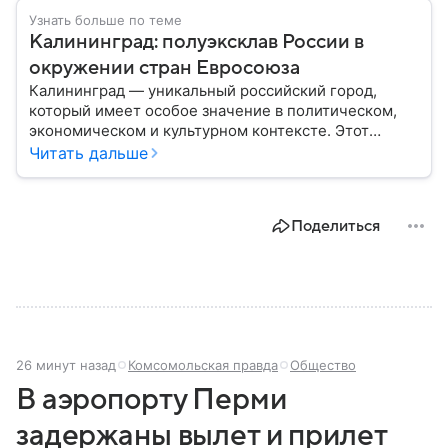
Узнать больше по теме
Калининград: полуэксклав России в
окружении стран Евросоюза
Калининград — уникальный российский город,
который имеет особое значение в политическом,
экономическом и культурном контексте. Этот
город, расположенный в самом сердце Европы,
Читать дальше
остается частью России — эксклавом, отделенным
от основной территории страны. В материале —
главное об этом населенном пункте.
Поделиться
26 минут назад
Комсомольская правда
Общество
В аэропорту Перми
задержаны вылет и прилет