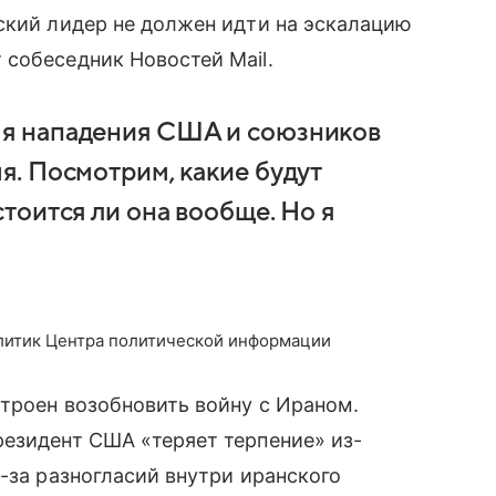
ский лидер не должен идти на эскалацию
собеседник Новостей Mail.
емя нападения США и союзников
мя. Посмотрим, какие будут
стоится ли она вообще. Но я
литик Центра политической информации
строен возобновить войну с Ираном.
резидент США «теряет терпение» из-
-за разногласий внутри иранского