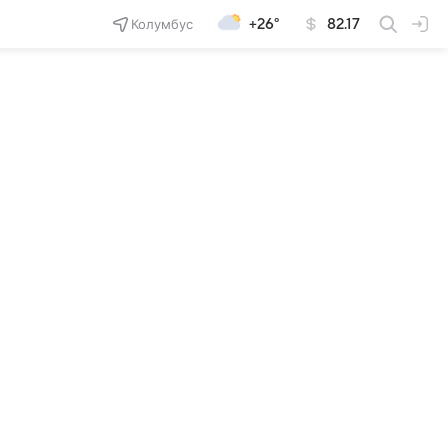
Колумбус
+26°
82.17