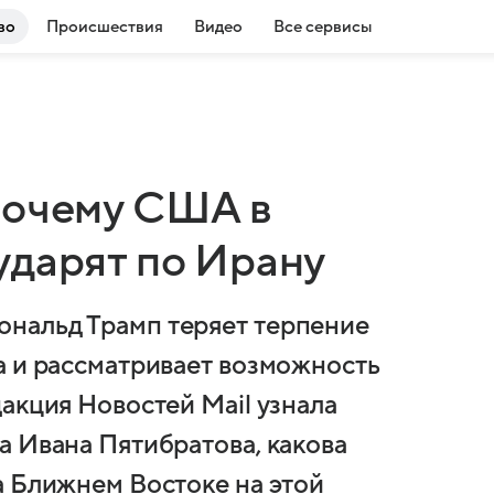
во
Происшествия
Видео
Все сервисы
почему США в
ударят по Ирану
нальд Трамп теряет терпение
а и рассматривает возможность
акция Новостей Mail узнала
а Ивана Пятибратова, какова
а Ближнем Востоке на этой