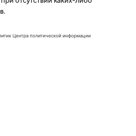
при отсутствии каких-либо
в.
литик Центра политической информации