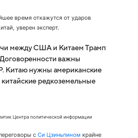
йшее время откажутся от ударов
тай, уверен эксперт.
ечи между США и Китаем Трамп
. Договоренности важны
НР. Китаю нужны американские
 китайские редкоземельные
литик Центра политической информации
 переговоры с
Си Цзиньпином
крайне