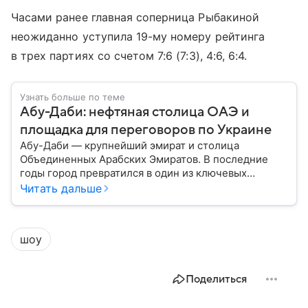
Часами ранее главная соперница Рыбакиной
неожиданно уступила 19-му номеру рейтинга
в трех партиях со счетом 7:6 (7:3), 4:6, 6:4.
Узнать больше по теме
Абу-Даби: нефтяная столица ОАЭ и
площадка для переговоров по Украине
Абу-Даби — крупнейший эмират и столица
Объединенных Арабских Эмиратов. В последние
годы город превратился в один из ключевых
политических и экономических центров Ближнего
Читать дальше
Востока. Сегодня Абу-Даби играет важную роль не
только в нефтяной отрасли, но и в международной
дипломатии, инвестициях и переговорах между
шоу
государствами.
Поделиться