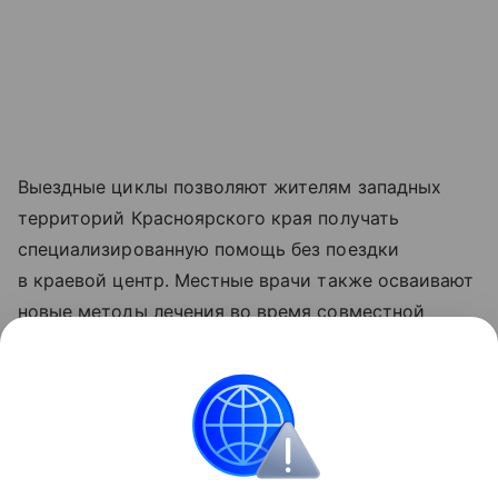
Выездные циклы позволяют жителям западных
территорий Красноярского края получать
специализированную помощь без поездки
в краевой центр. Местные врачи также осваивают
новые методы лечения во время совместной
работы с красноярскими специалистами.
Практику выездов медиков в территории края
планируют продолжить в рамках нацпроекта
«Продолжительная и активная жизнь».