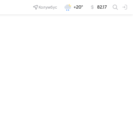
Колумбус
+20°
82.17