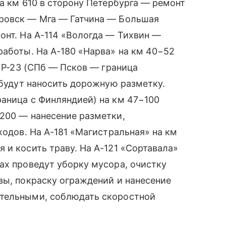
а км 610 в сторону Петербурга — ремонт
ировск — Мга — Гатчина — Большая
онт. На А-114 «Вологда — Тихвин —
работы. На А-180 «Нарва» на км 40−52
а Р-23 (СПб — Псков — граница
 будут наносить дорожную разметку.
аница с Финляндией) на км 47−100
−200 — нанесение разметки,
ходов. На А-181 «Магистральная» на км
 и косить траву. На А-121 «Сортавала»
ах проведут уборку мусора, очистку
вы, покраску ограждений и нанесение
ательными, соблюдать скоростной