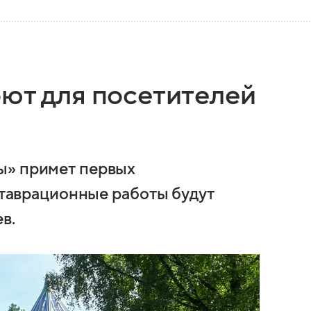
оют для посетителей
ы» примет первых
еставрационные работы будут
в.