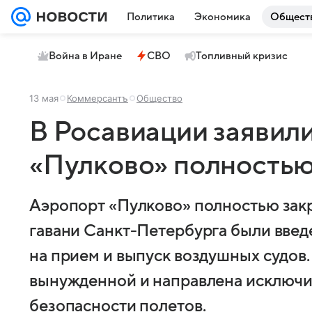
Политика
Экономика
Общест
Война в Иране
СВО
Топливный кризис
13 мая
Коммерсантъ
Общество
В Росавиации заявили
«Пулково» полностью
Аэропорт «Пулково» полностью закр
гавани Санкт-Петербурга были вве
на прием и выпуск воздушных судов.
вынужденной и направлена исключи
безопасности полетов.