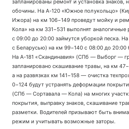
запланированы ремонт и установка знаков, н
обочины. На А-120 «Южное полукольцо» (К
Ижора) на км 106−149 проведут мойку и рем
Кола» на км 331−531 выполнят аналогичные 
с 09:00 до 20:00 займутся уборкой песка. Н
с Беларусью) на км 99−140 с 08:00 до 20:00
На А-181 «Скандинавия» (СПб — Выборг — гр
запланировано скашивание травы, на км 47
а на развязках км 141−158 — очистка техпро
0−124 будут устранять деформации покрытия
(СПб — Сортавала — Кола) на многих участк
покрытия, выправку знаков, скашивание тра
разметки. Водителей призывают быть вним
режим и учитывать возможные заторы.