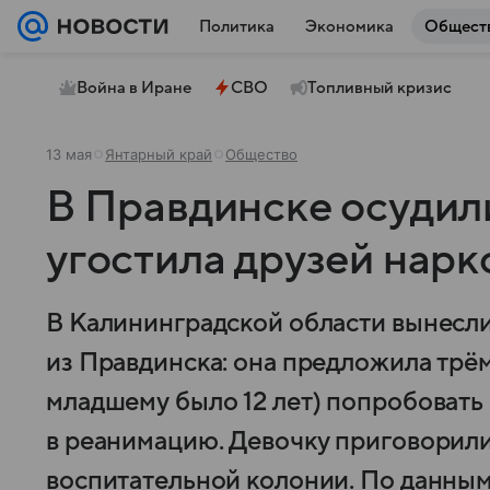
Политика
Экономика
Общест
Война в Иране
СВО
Топливный кризис
13 мая
Янтарный край
Общество
В Правдинске осудил
угостила друзей нар
В Калининградской области вынесл
из Правдинска: она предложила трё
младшему было 12 лет) попробовать 
в реанимацию. Девочку приговорили 
воспитательной колонии. По данным