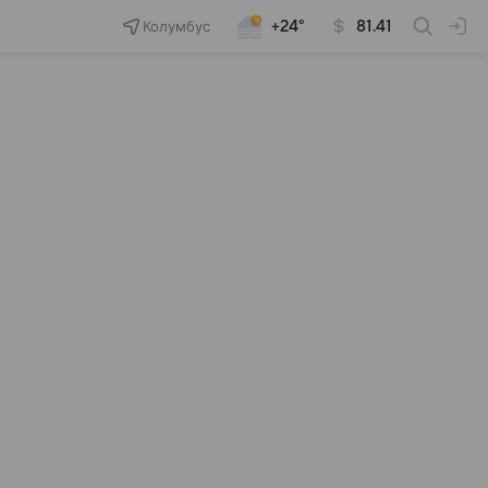
Колумбус
+24°
81.41