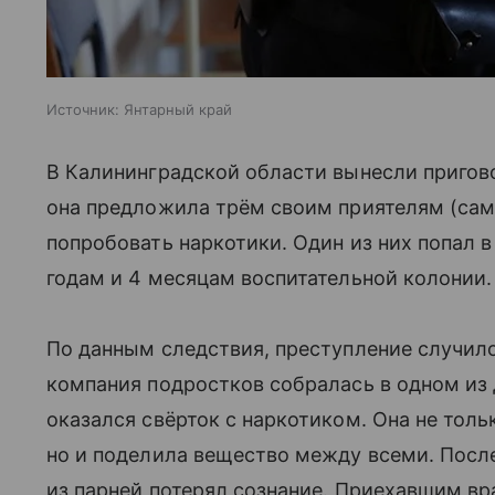
Источник:
Янтарный край
В Калининградской области вынесли пригов
она предложила трём своим приятелям (са
попробовать наркотики. Один из них попал 
годам и 4 месяцам воспитательной колонии.
По данным следствия, преступление случило
компания подростков собралась в одном из 
оказался свёрток с наркотиком. Она не тол
но и поделила вещество между всеми. Посл
из парней потерял сознание. Приехавшим вр