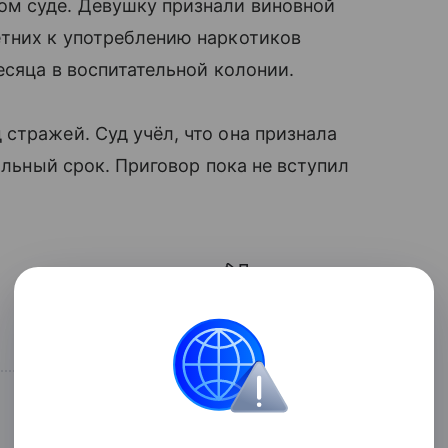
ом суде. Девушку признали виновной
етних к употреблению наркотиков
есяца в воспитательной колонии.
стражей. Суд учёл, что она признала
альный срок. Приговор пока не вступил
Поделиться