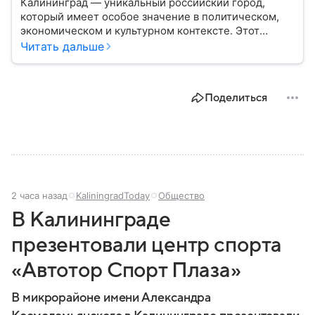
Калининград — уникальный российский город,
который имеет особое значение в политическом,
экономическом и культурном контексте. Этот
город, расположенный в самом сердце Европы,
Читать дальше
остается частью России — эксклавом, отделенным
от основной территории страны. В материале —
главное об этом населенном пункте.
Поделиться
2 часа назад
KaliningradToday
Общество
В Калининграде
презентовали центр спорта
«Автотор Спорт Плаза»
В микрорайоне имени Александра