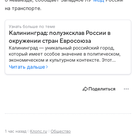
на транспорте.
Узнать больше по теме
Калининград: полуэксклав России в
окружении стран Евросоюза
Калининград — уникальный российский город,
который имеет особое значение в политическом,
экономическом и культурном контексте. Этот
город, расположенный в самом сердце Европы,
Читать дальше
остается частью России — эксклавом, отделенным
от основной территории страны. В материале —
главное об этом населенном пункте.
Поделиться
1 час назад
Клопс.ru
Общество