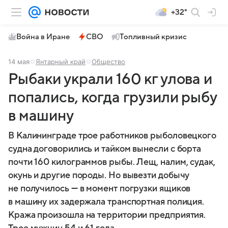
+32°
Война в Иране
СВО
Топливный кризис
14 мая
Янтарный край
Общество
Рыбаки украли 160 кг улова и
попались, когда грузили рыбу
в машину
В Калининграде трое работников рыболовецкого
судна договорились и тайком вынесли с борта
почти 160 килограммов рыбы. Лещ, налим, судак,
окунь и другие породы. Но вывезти добычу
не получилось — в момент погрузки ящиков
в машину их задержала транспортная полиция.
Кража произошла на территории предприятия.