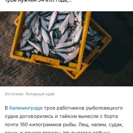
Трое мужчин 54 и 61 года,…
Источник:
Янтарный край
В
Калининграде
трое работников рыболовецкого
судна договорились и тайком вынесли с борта
почти 160 килограммов рыбы. Лещ, налим, судак,
окунь и другие породы. Но вывезти добычу