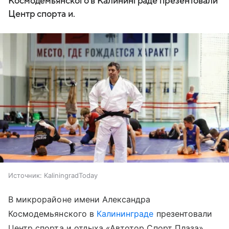
Космодемьянского в Калининграде презентовали
Центр спорта и.
Источник:
KaliningradToday
В микрорайоне имени Александра
Космодемьянского в
Калининграде
презентовали
Центр спорта и отдыха «Автотор Спорт Плаза».