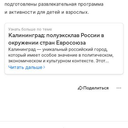
подготовлены развлекательная программа
и активности для детей и взрослых.
Узнать больше по теме
Калининград: полуэксклав России в
окружении стран Евросоюза
Калининград — уникальный российский город,
который имеет особое значение в политическом,
экономическом и культурном контексте. Этот
город, расположенный в самом сердце Европы,
Читать дальше
остается частью России — эксклавом, отделенным
от основной территории страны. В материале —
главное об этом населенном пункте.
Поделиться