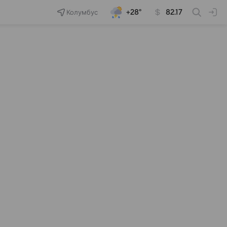
Колумбус
+28°
82.17