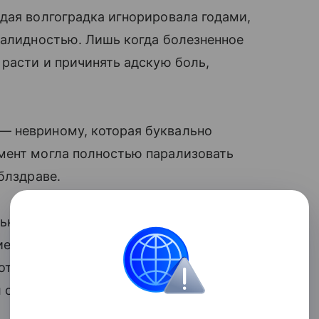
дая волгоградка игнорировала годами,
валидностью. Лишь когда болезненное
 расти и причинять адскую боль,
— невриному, которая буквально
мент могла полностью парализовать
блздраве.
ько тесно срослась с нервными
е хирургов грозило оставить пациентку
 откладывать лечение было нельзя —
 обречен на полное разрушение.