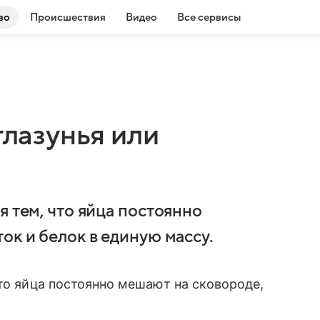
во
Происшествия
Видео
Все сервисы
глазунья или
я тем, что яйца постоянно
ок и белок в единую массу.
что яйца постоянно мешают на сковороде,