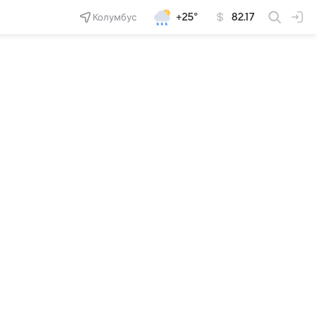
Колумбус
+25°
82.17