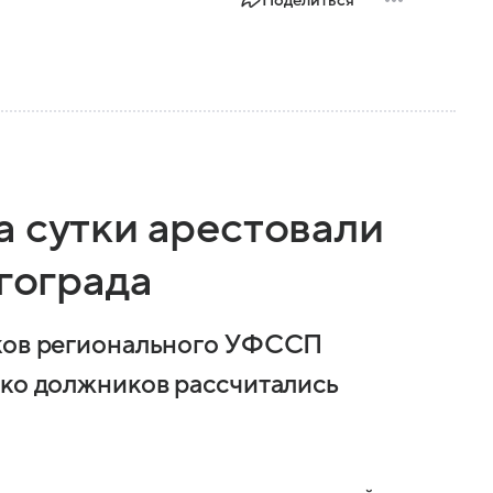
Поделиться
а сутки арестовали
лгограда
иков регионального УФССП
ько должников рассчитались