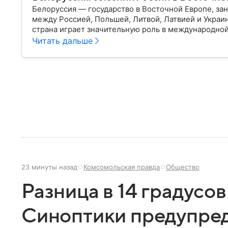
Белоруссия — государство в Восточной Европе, з
между Россией, Польшей, Литвой, Латвией и Украи
страна играет значительную роль в международной
материале разбираем главное о союзной РФ респуб
Читать дальше
23 минуты назад
Комсомольская правда
Общество
Разница в 14 градусов 
Синоптики предупред