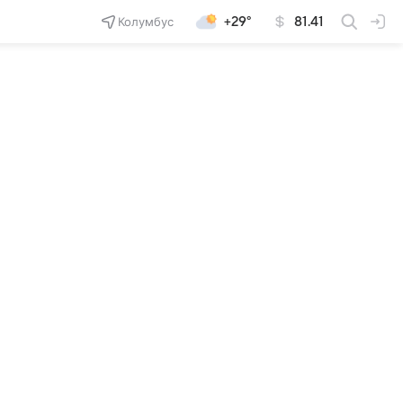
Колумбус
+29°
81.41