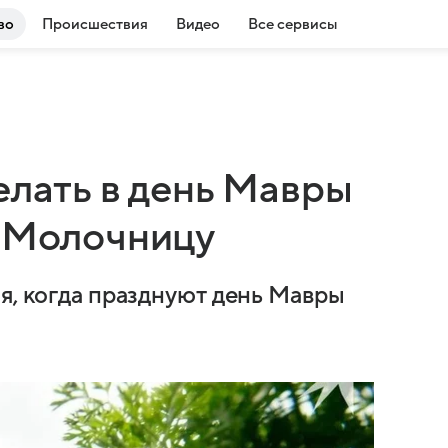
во
Происшествия
Видео
Все сервисы
елать в день Мавры
а Молочницу
я, когда празднуют день Мавры