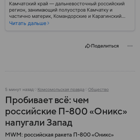
Камчатский край — дальневосточный российский
регион, занимающий полуостров Камчатку и
частично материк, Командорские и Карагинский
острова. Эта территория известна высокой
Читать дальше
сейсмической активностью и уникальными
возможностями для рекреационного туризма.
Рассказываем обо всех особенностях края.
Поделиться
5 минут назад
Комсомольская правда
Общество
Пробивает всё: чем
российские П-800 «Оникс»
напугали Запад
MWM: российская ракета П-800 «Оникс»