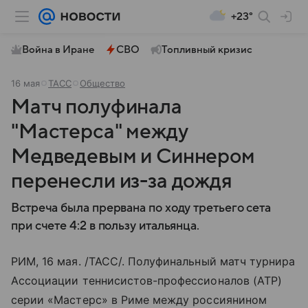
+23°
Война в Иране
СВО
Топливный кризис
16 мая
ТАСС
Общество
Матч полуфинала
"Мастерса" между
Медведевым и Синнером
перенесли из-за дождя
Встреча была прервана по ходу третьего сета
при счете 4:2 в пользу итальянца.
РИМ, 16 мая. /ТАСС/. Полуфинальный матч турнира
Ассоциации теннисистов-профессионалов (ATP)
серии «Мастерс» в Риме между россиянином