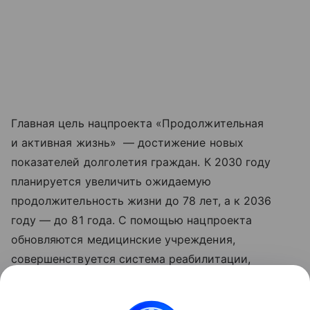
Главная цель нацпроекта «Продолжительная
и активная жизнь» — достижение новых
показателей долголетия граждан. К 2030 году
планируется увеличить ожидаемую
продолжительность жизни до 78 лет, а к 2036
году — до 81 года. С помощью нацпроекта
обновляются медицинские учреждения,
совершенствуется система реабилитации,
развивается сеть национальных
исследовательских центров, идет работа