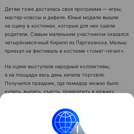
Детям тоже досталась своя программа — игры,
мастер-классы и дефиле. Юные модели вышли
на сцену в костюмах, которые для них сшили
родители. Самым маленьким участником оказался
четырёхмесячный Кирилл из Партизанска. Малыш
приехал на фестиваль в костюме «томат-гигант».
На сцене выступали народные коллективы,
а на площади весь день кипела торговля.
Получился праздник, где помидор можно было
купить, выпить, съесть, превратить в аджику,
добавить в плов и даже… надеть на ребёнка.
Черниговка в очередной раз доказала: если очень
любить помидоры, им вполне можно посвятить
целый фестиваль.