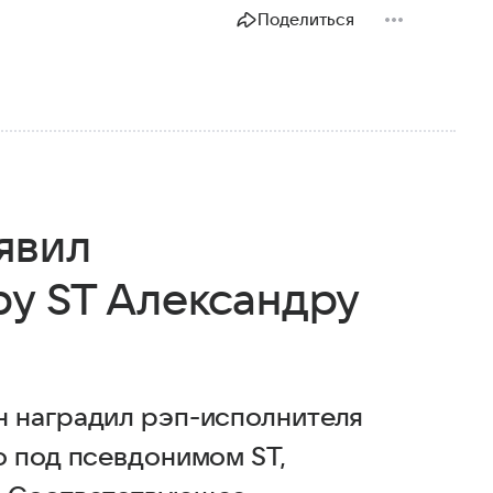
Поделиться
явил
ру ST Александру
н наградил рэп-исполнителя
о под псевдонимом ST,