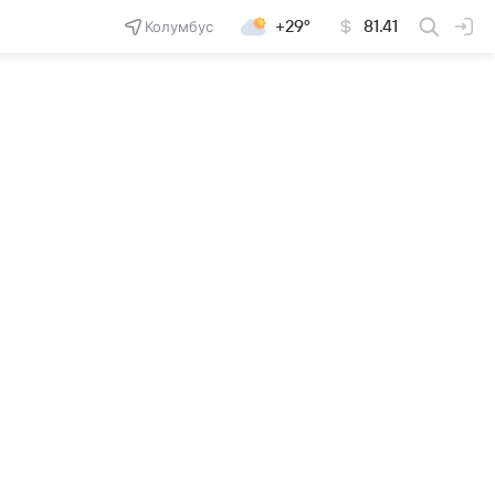
Колумбус
+29°
81.41