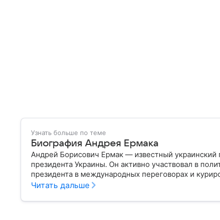
Узнать больше по теме
Биография Андрея Ермака
Андрей Борисович Ермак — известный украинский п
президента Украины. Он активно участвовал в пол
президента в международных переговорах и курир
попадания в коррупционный скандал. Собрали главн
Читать дальше