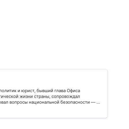
олитик и юрист, бывший глава Офиса
итической жизни страны, сопровождал
овал вопросы национальной безопасности — до
ое из его биографии.