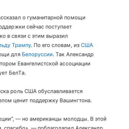
ссказал о гуманитарной помощи
поддержки сейчас поступает
о в связи с этим выразил
льду Трампу
. По его словам, из
США
мощи для
Белоруссии
. Так Александр
ктором Евангелистской ассоциации
ет БелТа.
нска роль США обуславливается
елом ценит поддержку Вашингтона.
нкции”, — но американцы молодцы. В этой
, спасибо», — поблагодарил Александр