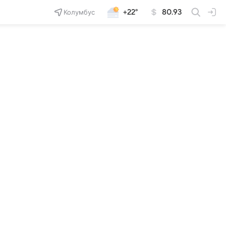
Колумбус
+22°
80.93