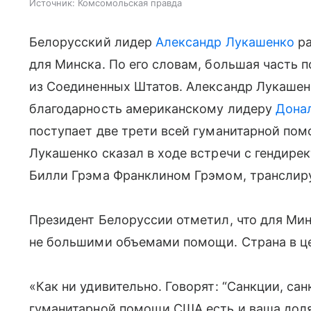
Источник:
Комсомольская правда
Белорусский лидер
Александр Лукашенко
ра
для Минска. По его словам, большая часть 
из Соединенных Штатов. Александр Лукашенк
благодарность американскому лидеру
Дона
поступает две трети всей гуманитарной по
Лукашенко сказал в ходе встречи с гендире
Билли Грэма Франклином Грэмом, транслиру
Президент Белоруссии отметил, что для Ми
не большими объемами помощи. Страна в ц
«Как ни удивительно. Говорят: “Санкции, са
гуманитарной помощи США есть и ваша доля