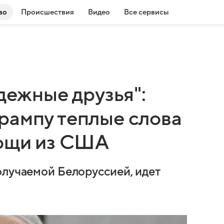
во
Происшествия
Видео
Все сервисы
адежные друзья":
рампу теплые слова
мощи из США
олучаемой Белоруссией, идет