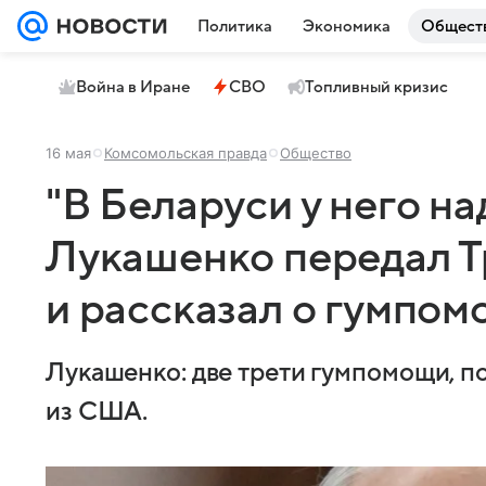
Политика
Экономика
Общест
Война в Иране
СВО
Топливный кризис
16 мая
Комсомольская правда
Общество
"В Беларуси у него н
Лукашенко передал Т
и рассказал о гумпо
Лукашенко: две трети гумпомощи, п
из США.