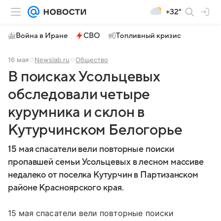
+32°
Война в Иране
СВО
Топливный кризис
16 мая
Newslab.ru
Общество
В поисках Усольцевых
обследовали четыре
курумника и склон в
Кутурчинском Белогорье
15 мая спасатели вели повторные поиски
пропавшей семьи Усольцевых в лесном массиве
недалеко от поселка Кутурчин в Партизанском
районе Красноярского края.
15 мая спасатели вели повторные поиски