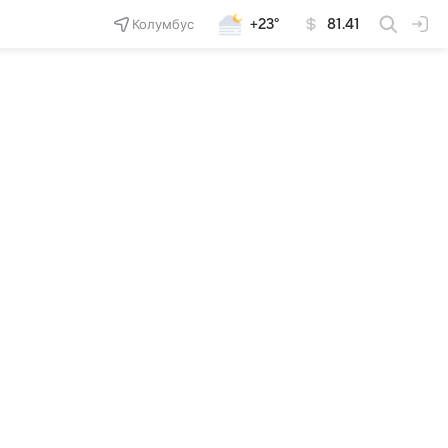
Колумбус
+23°
81.41