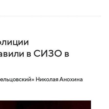
олиции
авили в СИЗО в
аельцовский» Николая Анохина