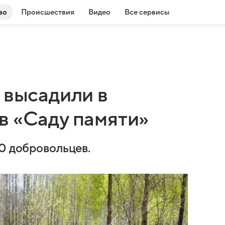
во
Происшествия
Видео
Все сервисы
 высадили в
в «Саду памяти»
00 добровольцев.