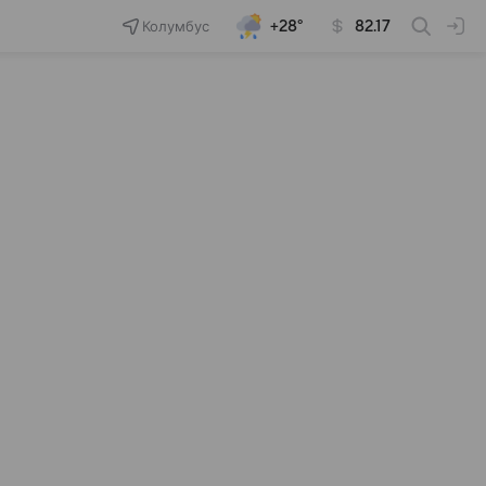
Колумбус
+28°
82.17