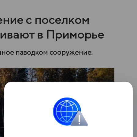
ние с поселком
ивают в Приморье
ное паводком сооружение.