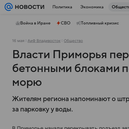
Политика
Экономика
Общест
Война в Иране
СВО
Топливный кризис
16 мая
АиФ Владивосток
Общество
Власти Приморья пе
бетонными блоками п
морю
Жителям региона напоминают о штр
за парковку у воды.
В Приморье начали перекрывать подъезд ав