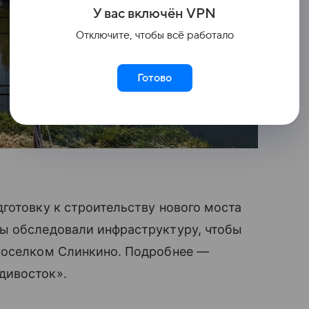
У вас включ
ён
V
P
N
Отключите, чтобы всё работало
Готово
готовку к строительству нового моста
ы обследовали инфраструктуру, чтобы
поселком Слинкино. Подробнее —
дивосток».