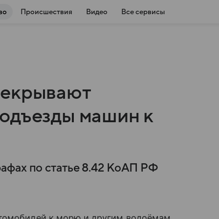
во
Происшествия
Видео
Все сервисы
рекрывают
одъезды машин к
афах по статье 8.42 КоАП РФ
томобилей к морю и другим водоёмам,