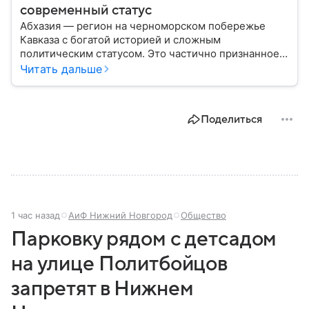
современный статус
Абхазия — регион на черноморском побережье
Кавказа с богатой историей и сложным
политическим статусом. Это частично признанное
государство, независимость которого признают
Читать дальше
четыре государства — члена ООН (Россия,
Венесуэла, Сирия и Никарагуа), а также частично
признанная Южная Осетия и непризнанное
Поделиться
Приднестровье. Вануату и Тувалу — отозвали
решение о признании независимости Абхазии. Тем
не менее, здесь уже сложилась полноценная
государственная система — со своим
правительством и политическими институтами.
Рассказываем, где находится Абхазия, и как она
устроена.
1 час назад
АиФ Нижний Новгород
Общество
Парковку рядом с детсадом
на улице Политбойцов
запретят в Нижнем