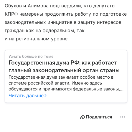
Обухов и Алимова подтвердили, что депутаты
КПРФ намерены продолжить работу по подготовке
законодательных инициатив в защиту интересов
граждан как на федеральном, так
и на региональном уровне.
Узнать больше по теме
Государственная дума РФ: как работает
главный законодательный орган страны
Государственная дума занимает особое место в
системе российской власти. Именно здесь
обсуждаются и принимаются федеральные законы,
определяющие развитие государства, экономики и
Читать дальше
социальной сферы. Через нижнюю палату
парламента проходят важнейшие решения,
затрагивающие жизнь миллионов граждан.
Поделиться
Разбираемся, как устроена Госдума, какие
полномочия она имеет и как формируется ее
состав.