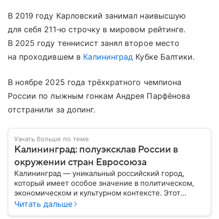
В 2019 году Карловский занимал наивысшую
для себя 211-ю строчку в мировом рейтинге.
В 2025 году теннисист занял второе место
на проходившем в
Калининград
Кубке Балтики.
В ноябре 2025 года трёхкратного чемпиона
России по лыжным гонкам Андрея Парфёнова
отстранили за допинг.
Узнать больше по теме
Калининград: полуэксклав России в
окружении стран Евросоюза
Калининград — уникальный российский город,
который имеет особое значение в политическом,
экономическом и культурном контексте. Этот
город, расположенный в самом сердце Европы,
Читать дальше
остается частью России — эксклавом, отделенным