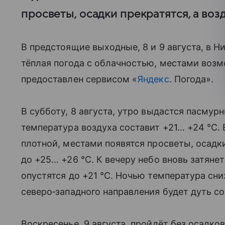
просветы, осадки прекратятся, а воз
В предстоящие выходные, 8 и 9 августа, в 
тёплая погода с облачностью, местами воз
предоставлен сервисом «
Яндекс
. Погода».
В субботу, 8 августа, утро выдастся пасму
температура воздуха составит +21… +24 °C.
плотной, местами появятся просветы, осадки
до +25… +26 °C. К вечеру небо вновь затян
опустятся до +21 °C. Ночью температура сни
северо‑западного направления будет дуть со
Воскресенье, 9 августа, пройдёт без осадко