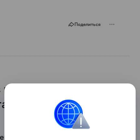
Поделиться
 погоды на
та в Нижнем
енее плотной, местами появятся