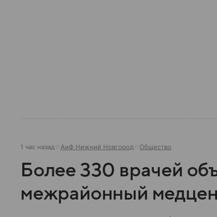
1 час назад
АиФ Нижний Новгород
Общество
Более 330 врачей об
межрайонный медцен