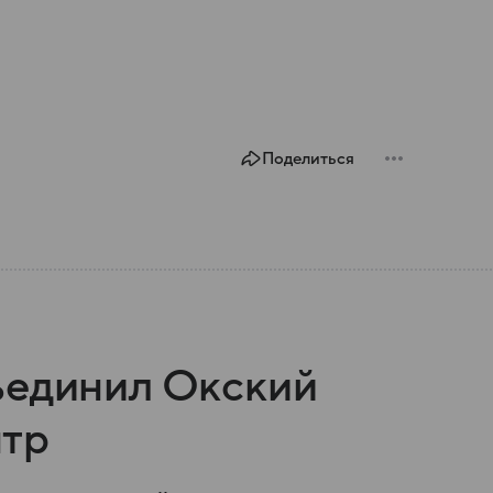
Поделиться
ъединил Окский
тр