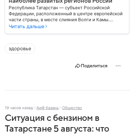
наиболее развитых регионов России
Республика Татарстан — субъект Российской
Федерации, расположенный в центре европейской
части страны, в месте слияния Волги и Камы.
Регион считается одним из ведущих
Читать дальше
экономических, научных и культурных центров
России; также он известен развитой
промышленностью, богатым историческим
здоровье
наследием, многонациональным населением и
столицей — Казанью. Собрали все самое главное.
Поделиться
19 часов назад
АиФ Казань
Общество
Ситуация с бензином в
Татарстане 5 августа: что