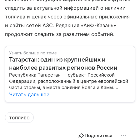
следить за актуальной информацией о наличии
топлива и ценах через официальные приложения
и сайты сетей АЗС. Редакция «АиФ-Казань»
продолжит следить за развитием событий.
Узнать больше по теме
Татарстан: один из крупнейших и
наиболее развитых регионов России
Республика Татарстан — субъект Российской
Федерации, расположенный в центре европейской
части страны, в месте слияния Волги и Камы.
Регион считается одним из ведущих
Читать дальше
экономических, научных и культурных центров
России; также он известен развитой
промышленностью, богатым историческим
топливо
наследием, многонациональным населением и
столицей — Казанью. Собрали все самое главное.
Поделиться