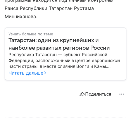
программы находится под личным контролем
Раиса Республики Татарстан Рустама
Минниханова.
Узнать больше по теме
Татарстан: один из крупнейших и
наиболее развитых регионов России
Республика Татарстан — субъект Российской
Федерации, расположенный в центре европейской
части страны, в месте слияния Волги и Камы.
Регион считается одним из ведущих
Читать дальше
экономических, научных и культурных центров
России; также он известен развитой
промышленностью, богатым историческим
Поделиться
наследием, многонациональным населением и
столицей — Казанью. Собрали все самое главное.