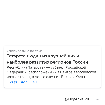
Узнать больше по теме
Татарстан: один из крупнейших и
наиболее развитых регионов России
Республика Татарстан — субъект Российской
Федерации, расположенный в центре европейской
части страны, в месте слияния Волги и Камы.
Регион считается одним из ведущих
Читать дальше
экономических, научных и культурных центров
России; также он известен развитой
промышленностью, богатым историческим
Поделиться
наследием, многонациональным населением и
столицей — Казанью. Собрали все самое главное.