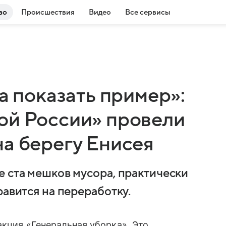
во
Происшествия
Видео
Все сервисы
а показать пример»:
ой России» провели
на берегу Енисея
е ста мешков мусора, практически
равится на переработку.
акция «Генеральная уборка». Это