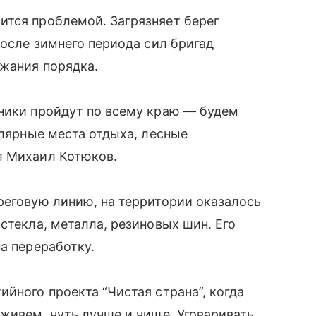
ится проблемой. Загрязняет берег
после зимнего периода сил бригад
ржания порядка.
тники пройдут по всему краю — будем
улярные места отдыха, лесные
л Михаил Котюков.
реговую линию, на территории оказалось
стекла, металла, резиновых шин. Его
а переработку.
йного проекта “Чистая страна”, когда
 живем, чуть лучше и чище. Уговаривать