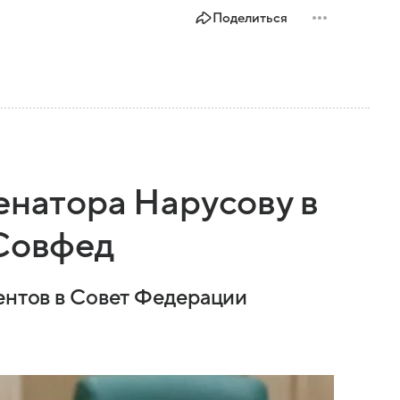
Поделиться
енатора Нарусову в
 Совфед
дентов в Совет Федерации