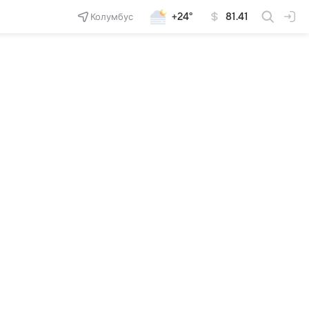
Колумбус
+24°
81.41