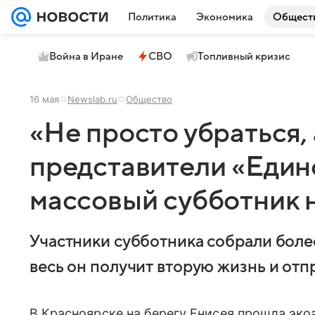
Политика
Экономика
Общест
Война в Иране
СВО
Топливный кризис
16 мая
Newslab.ru
Общество
«Не просто убраться, 
представители «Един
массовый субботник 
Участники субботника собрали боле
весь он получит вторую жизнь и отп
В Красноярске на берегу Енисея прошла эко