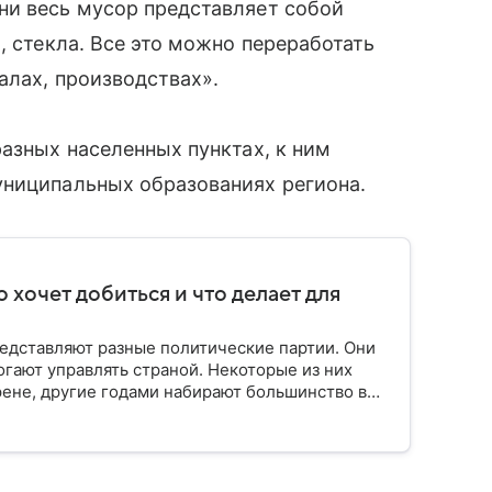
ни весь мусор представляет собой
, стекла. Все это можно переработать
алах, производствах».
разных населенных пунктах, к ним
униципальных образованиях региона.
о хочет добиться и что делает для
едставляют разные политические партии. Они
огают управлять страной. Некоторые из них
ене, другие годами набирают большинство в
Вспоминаем, как партия «Единая Россия» стала