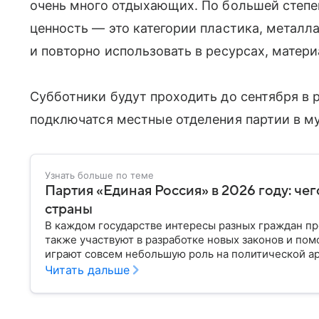
очень много отдыхающих. По большей степе
ценность — это категории пластика, металла
и повторно использовать в ресурсах, матери
Субботники будут проходить до сентября в 
подключатся местные отделения партии в м
Узнать больше по теме
Партия «Единая Россия» в 2026 году: чег
страны
В каждом государстве интересы разных граждан пр
также участвуют в разработке новых законов и пом
играют совсем небольшую роль на политической ар
парламенте и в органах местного самоуправления. 
Читать дальше
такой, какой ее знают в 2026 году.