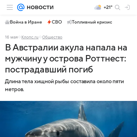
+21°
Война в Иране
СВО
Топливный кризис
16 мая
Клопс.ru
Общество
В Австралии акула напала на
мужчину у острова Роттнест:
пострадавший погиб
Длина тела хищной рыбы составила около пяти
метров.