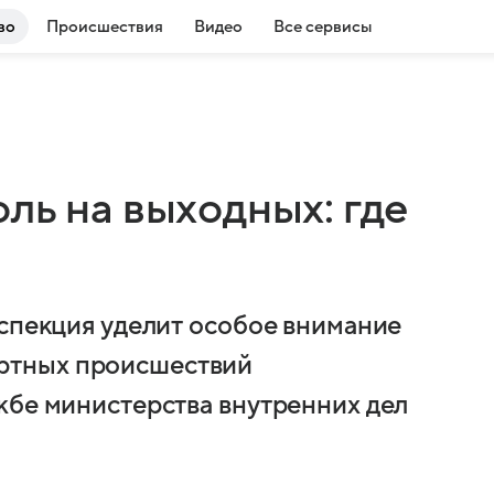
во
Происшествия
Видео
Все сервисы
ль на выходных: где
нспекция уделит особое внимание
ртных происшествий
жбе министерства внутренних дел