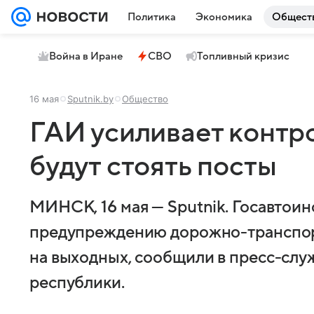
Политика
Экономика
Общест
Война в Иране
СВО
Топливный кризис
16 мая
Sputnik.by
Общество
ГАИ усиливает контро
будут стоять посты
МИНСК, 16 мая — Sputnik. Госавтои
предупреждению дорожно-транспо
на выходных, сообщили в пресс-слу
республики.