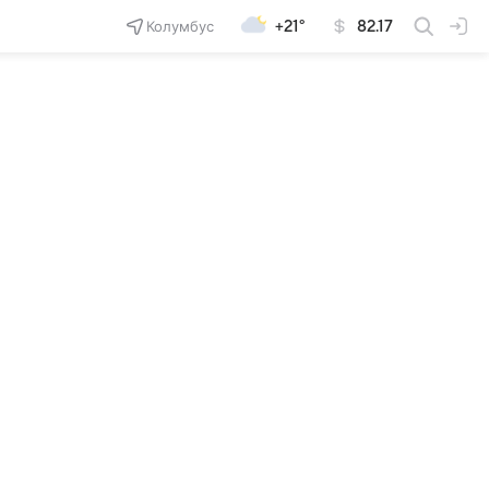
Колумбус
+21°
82.17