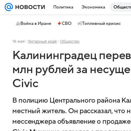
Политика
Экономика
Общест
Война в Иране
СВО
Топливный кризис
16 мая
Янтарный край
Общество
Калининградец перев
млн рублей за несу
Civic
В полицию Центрального района Ка
местный житель. Он рассказал, что 
мессенджера объявление о продаже