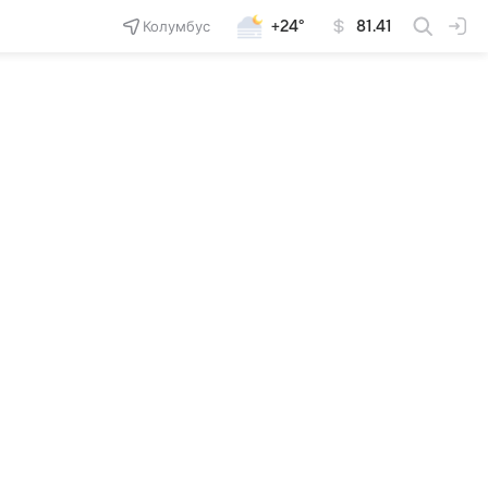
Колумбус
+24°
81.41