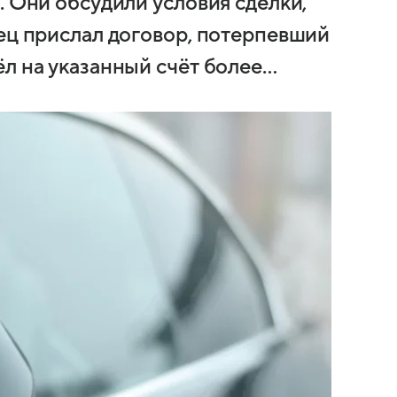
. Они обсудили условия сделки,
вец прислал договор, потерпевший
ёл на указанный счёт более…