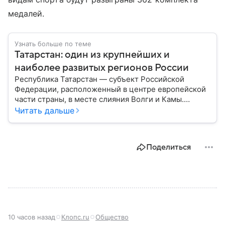
медалей.
Узнать больше по теме
Татарстан: один из крупнейших и
наиболее развитых регионов России
Республика Татарстан — субъект Российской
Федерации, расположенный в центре европейской
части страны, в месте слияния Волги и Камы.
Регион считается одним из ведущих
Читать дальше
экономических, научных и культурных центров
России; также он известен развитой
промышленностью, богатым историческим
Поделиться
наследием, многонациональным населением и
столицей — Казанью. Собрали все самое главное.
10 часов назад
Клопс.ru
Общество