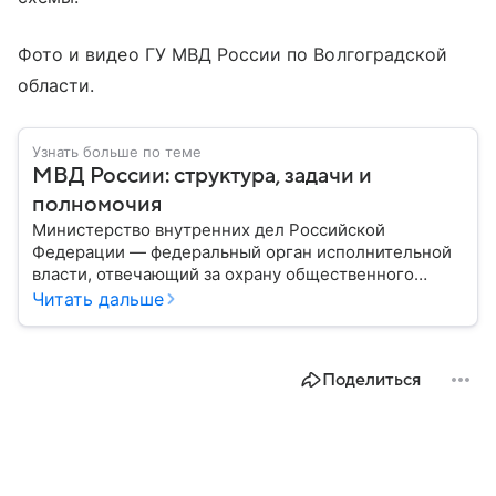
Фото и видео ГУ МВД России по Волгоградской
области.
Узнать больше по теме
МВД России: структура, задачи и
полномочия
Министерство внутренних дел Российской
Федерации — федеральный орган исполнительной
власти, отвечающий за охрану общественного
порядка, борьбу с преступностью, обеспечение
Читать дальше
безопасности граждан и реализацию
государственной политики в сфере внутренних дел.
В материале рассказываем, чем занимается МВД
Поделиться
России, какие задачи выполняет министерство, как
устроена его структура, кто возглавляет ведомство
и какие полномочия оно имеет.