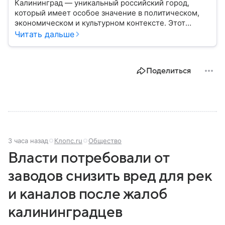
Калининград — уникальный российский город,
который имеет особое значение в политическом,
экономическом и культурном контексте. Этот
город, расположенный в самом сердце Европы,
Читать дальше
остается частью России — эксклавом, отделенным
от основной территории страны. В материале —
главное об этом населенном пункте.
Поделиться
3 часа назад
Клопс.ru
Общество
Власти потребовали от
заводов снизить вред для рек
и каналов после жалоб
калининградцев