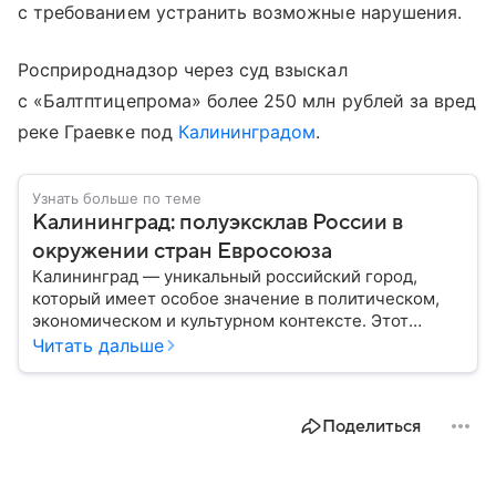
с требованием устранить возможные нарушения.
Росприроднадзор через суд взыскал
с «Балтптицепрома» более 250 млн рублей за вред
реке Граевке под
Калининградом
.
Узнать больше по теме
Калининград: полуэксклав России в
окружении стран Евросоюза
Калининград — уникальный российский город,
который имеет особое значение в политическом,
экономическом и культурном контексте. Этот
город, расположенный в самом сердце Европы,
Читать дальше
остается частью России — эксклавом, отделенным
от основной территории страны. В материале —
главное об этом населенном пункте.
Поделиться