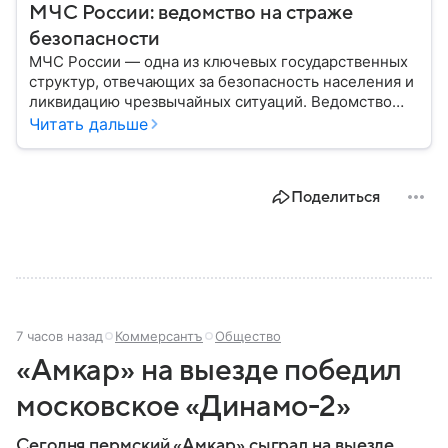
МЧС России: ведомство на страже
безопасности
МЧС России — одна из ключевых государственных
структур, отвечающих за безопасность населения и
ликвидацию чрезвычайных ситуаций. Ведомство
играет важную роль в защите граждан от
Читать дальше
природных катастроф, техногенных аварий и других
угроз. В этом материале разбираем, что
представляет собой МЧС, как оно устроено, какие
Поделиться
задачи выполняет и какую роль играет в
современной России.
7 часов назад
Коммерсантъ
Общество
«Амкар» на выезде победил
московское «Динамо-2»
Сегодня пермский «Амкар» сыграл на выезде