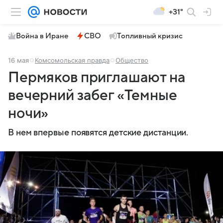
+31°
Война в Иране
СВО
Топливный кризис
16 мая
Комсомольская правда
Общество
Пермяков приглашают на
вечерний забег «Темные
ночи»
В нем впервые появятся детские дистанции.