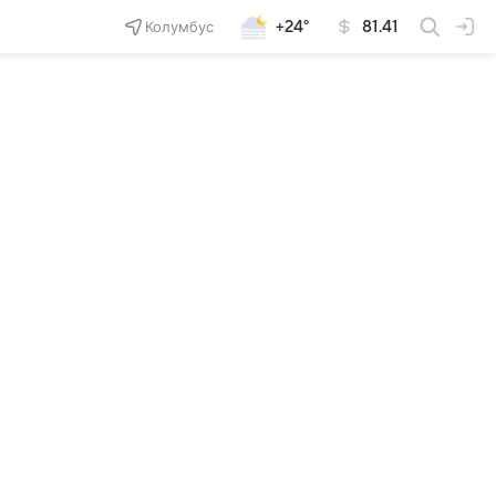
Колумбус
+24°
81.41