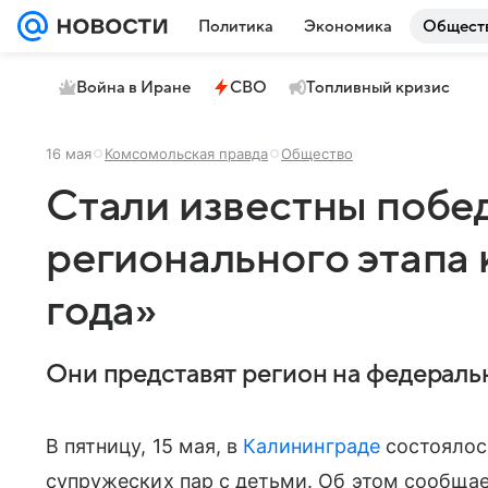
Политика
Экономика
Общест
Война в Иране
СВО
Топливный кризис
16 мая
Комсомольская правда
Общество
Стали известны побе
регионального этапа
года»
Они представят регион на федераль
В пятницу, 15 мая, в
Калининграде
состоялос
супружеских пар с детьми. Об этом сообща