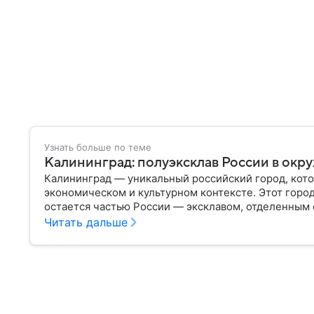
Узнать больше по теме
Калининград: полуэксклав России в окр
Калининград — уникальный российский город, кото
экономическом и культурном контексте. Этот горо
остается частью России — эксклавом, отделенным 
— главное об этом населенном пункте.
Читать дальше