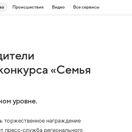
во
Происшествия
Видео
Все сервисы
дители
 конкурса «Семья
ном уровне.
ь торжественное награждение
ет пресс-служба регионального