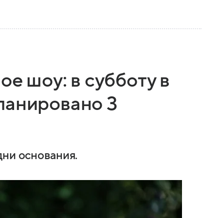
ое шоу: в субботу в
ланировано 3
дни основания.