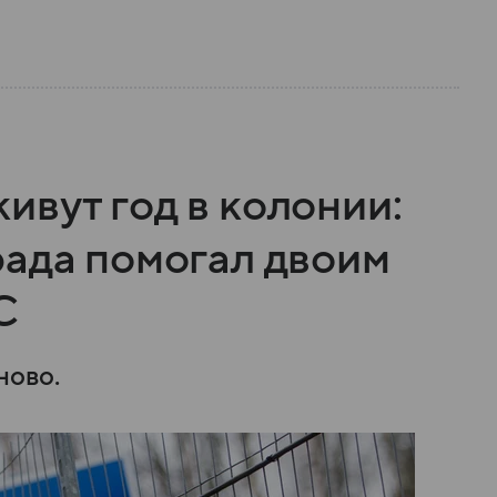
вут год в колонии:
рада помогал двоим
С
ново.