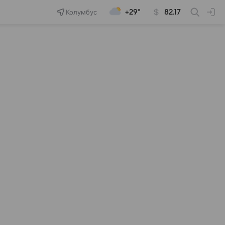
Колумбус
+29°
82.17