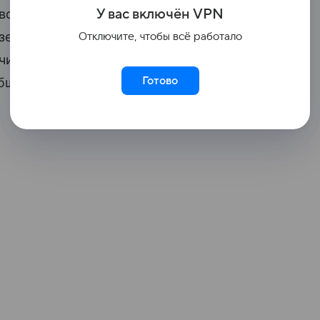
овор кубинцам, которые пытались
У вас включ
ён
V
P
N
х земляку, организовавшему незаконное
Отключите, чтобы всё работало
учили год лишения свободы, который
Готово
общили в пресс-службе Калининградского