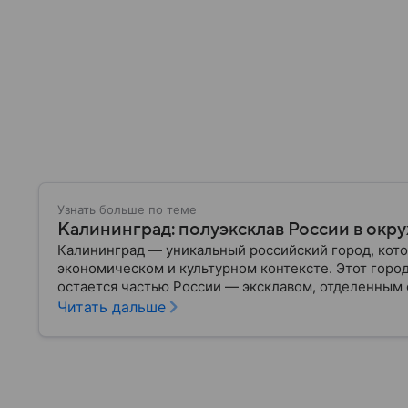
Узнать больше по теме
Калининград: полуэксклав России в окр
Калининград — уникальный российский город, кото
экономическом и культурном контексте. Этот горо
остается частью России — эксклавом, отделенным 
— главное об этом населенном пункте.
Читать дальше