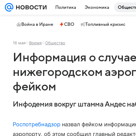
Политика
Экономика
Общест
Война в Иране
СВО
Топливный кризис
16 мая
Время
Общество
Информация о случае
нижегородском аэроп
фейком
Инфодемия вокруг штамма Андес на
Роспотребнадзор
назвал фейком информацию
аэропорту, об этом сообщил главный редак