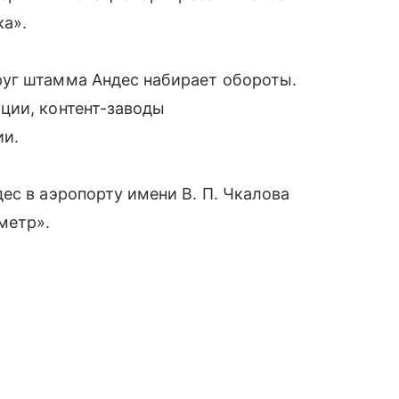
ка».
уг штамма Андес набирает обороты.
ции, контент-заводы
ии.
ес в аэропорту имени В. П. Чкалова
метр».