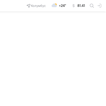
Колумбус
+24°
81.41