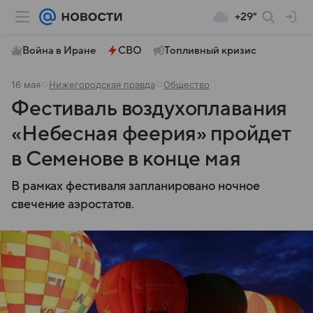
+29°
Война в Иране
СВО
Топливный кризис
16 мая
Нижегородская правда
Общество
Фестиваль воздухоплавания
«Небесная феерия» пройдет
в Семенове в конце мая
В рамках фестиваля запланировано ночное
свечение аэростатов.