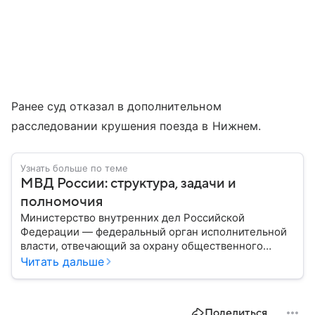
Ранее суд отказал в дополнительном
расследовании крушения поезда в Нижнем.
Узнать больше по теме
МВД России: структура, задачи и
полномочия
Министерство внутренних дел Российской
Федерации — федеральный орган исполнительной
власти, отвечающий за охрану общественного
порядка, борьбу с преступностью, обеспечение
Читать дальше
безопасности граждан и реализацию
государственной политики в сфере внутренних дел.
В материале рассказываем, чем занимается МВД
Поделиться