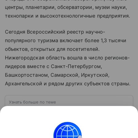
центры, планетарии, обсерватории, музеи науки,
технопарки и высокотехнологичные предприятия.
Сегодня Всероссийский реестр научно-
популярного туризма включает более 1,3 тысячи
объектов, открытых для посетителей.
Нижегородская область вошла в число регионов-
лидеров вместе с Санкт-Петербургом,
Башкортостаном, Самарской, Иркутской,
Архангельской и рядом других субъектов страны.
Узнать больше по теме
Дмитрий Чернышенко: биография,
карьера и вклад в развитие России
Успешный управленец и предприниматель,
сыгравший ключевую роль в важных национальных
проектах. Дмитрий Чернышенко прошел путь от