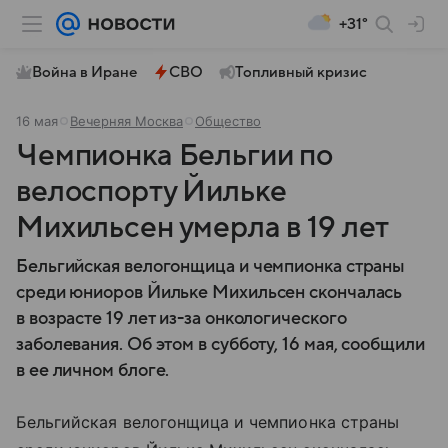
+31°
Война в Иране
СВО
Топливный кризис
16 мая
Вечерняя Москва
Общество
Чемпионка Бельгии по
велоспорту Йильке
Михильсен умерла в 19 лет
Бельгийская велогонщица и чемпионка страны
среди юниоров Йильке Михильсен скончалась
в возрасте 19 лет из-за онкологического
заболевания. Об этом в субботу, 16 мая, сообщили
в ее личном блоге.
Бельгийская велогонщица и чемпионка страны