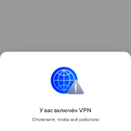
По данным источника 360.ru, поджигательница
сейчас находтся в реанимации.
Поделиться
У вас включ
ён
V
P
N
Отключите, чтобы всё работало