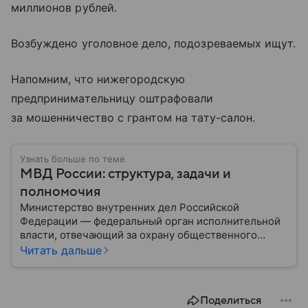
миллионов рублей.
Возбуждено уголовное дело, подозреваемых ищут.
Напомним, что нижегородскую
предпринимательницу оштрафовали
за мошенничество с грантом на тату-салон.
Узнать больше по теме
МВД России: структура, задачи и
полномочия
Министерство внутренних дел Российской
Федерации — федеральный орган исполнительной
власти, отвечающий за охрану общественного
порядка, борьбу с преступностью, обеспечение
Читать дальше
безопасности граждан и реализацию
государственной политики в сфере внутренних дел.
В материале рассказываем, чем занимается МВД
Поделиться
России, какие задачи выполняет министерство, как