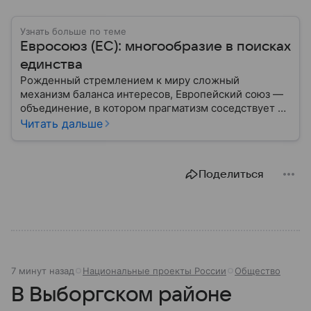
Узнать больше по теме
Евросоюз (ЕС): многообразие в поисках
единства
Рожденный стремлением к миру сложный
механизм баланса интересов, Европейский союз —
объединение, в котором прагматизм соседствует с
идеализмом. Амбициозный проект превратил
Читать дальше
исторических соперников в политических
партнеров: собрали главное из истории ЕС.
Поделиться
7 минут назад
Национальные проекты России
Общество
В Выборгском районе