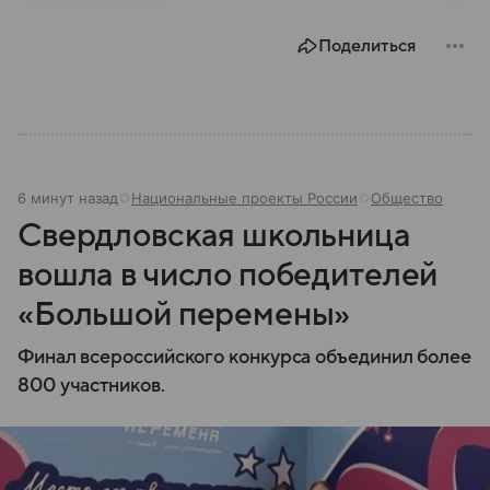
Востоке. Сегодня она разделена на Западный берег
и сектор Газа, но не прекращает добиваться
Поделиться
международного признания и права на
самоопределение. Разбираемся в истории
образования этого государства и его пути к
независимости.
6 минут назад
Национальные проекты России
Общество
Свердловская школьница
вошла в число победителей
«Большой перемены»
Финал всероссийского конкурса объединил более
800 участников.