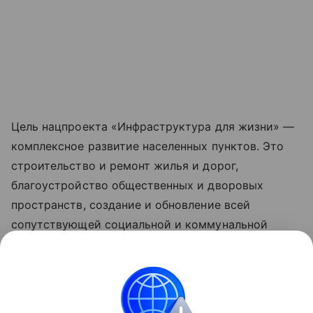
Цель нацпроекта «Инфраструктура для жизни» —
комплексное развитие населенных пунктов. Это
строительство и ремонт жилья и дорог,
благоустройство общественных и дворовых
пространств, создание и обновление всей
сопутствующей социальной и коммунальной
инфраструктуры, рост числа комфортных
маршрутов общественного транспорта за счет
обновления его подвижного состава. Обновленные
нацпроекты реализуются по решению