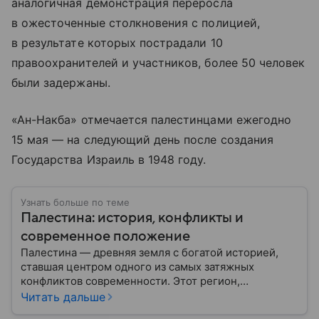
аналогичная демонстрация переросла
в ожесточенные столкновения с полицией,
в результате которых пострадали 10
правоохранителей и участников, более 50 человек
были задержаны.
«Ан-Накба» отмечается палестинцами ежегодно
15 мая — на следующий день после создания
Государства Израиль в 1948 году.
Узнать больше по теме
Палестина: история, конфликты и
современное положение
Палестина — древняя земля с богатой историей,
ставшая центром одного из самых затяжных
конфликтов современности. Этот регион,
священный для трех мировых религий, уже более
Читать дальше
века остается яблоком раздора на Ближнем