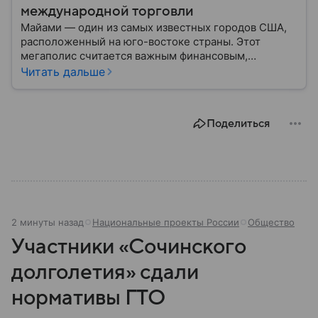
международной торговли
Майами — один из самых известных городов США,
расположенный на юго-востоке страны. Этот
мегаполис считается важным финансовым,
туристическим и транспортным центром. С
Читать дальше
недавних он пор он приобрел известность и на
дипломатическом треке, став площадкой для
переговоров с РФ.
Поделиться
2 минуты назад
Национальные проекты России
Общество
Участники «Сочинского
долголетия» сдали
нормативы ГТО