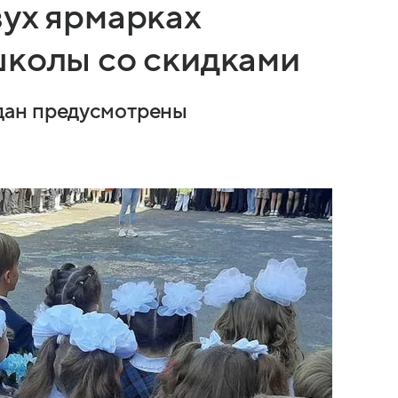
вух ярмарках
школы со скидками
дан предусмотрены