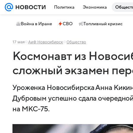
Политика
Экономика
Общест
Война в Иране
СВО
Топливный кризис
17 мая
АиФ Новосибирск
Общество
Космонавт из Новоси
сложный экзамен пер
Уроженка Новосибирска Анна Кикин
Дубровым успешно сдала очередной
на МКС-75.