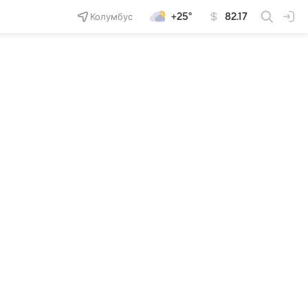
Колумбус
+25°
82.17